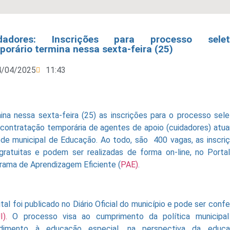
dadores: Inscrições para processo selet
porário termina nessa sexta-feira (25)
4/04/2025
11:43
ina nessa sexta-feira (25) as inscrições para o processo sele
 contratação temporária de agentes de apoio (cuidadores) atu
ede municipal de Educação. Ao todo, são 400 vagas, as inscri
gratuitas e podem ser realizadas de forma on-line, no Porta
rama de Aprendizagem Eficiente (
PAE)
.
tal foi publicado no Diário Oficial do município e pode ser confe
).
O processo visa ao cumprimento da política municipa
dimento à educação especial, na perspectiva da educa