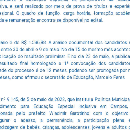
usiva, e será realizado por meio de prova de títulos e experiê
issional. O quadro de função, carga horária, formação acadê
ida e remuneração encontra-se disponível no edital.
lário é de R$ 1.586,88. A análise documental dos candidatos 
a entre 30 de abril e 9 de maio. No dia 15 do mesmo mês aconte
blicação do resultado preliminar. E no dia 23 de maio, a public
esultado final homologado e 1ª convocação dos candidato
dade do processo é de 12 meses, podendo ser prorrogada por 
eses, como afirmou o secretário de Educação, Marcelo Feres.
i nº 9.145, de 5 de maio de 2022, que institui a Política Municipa
dimento para Educação Especial Inclusiva em Campos, 
ionada pelo prefeito Wladimir Garotinho com o objetiv
gurar o acesso, a permanência, a participação plena 
ndizagem de bebês, crianças, adolescentes, jovens e adultos