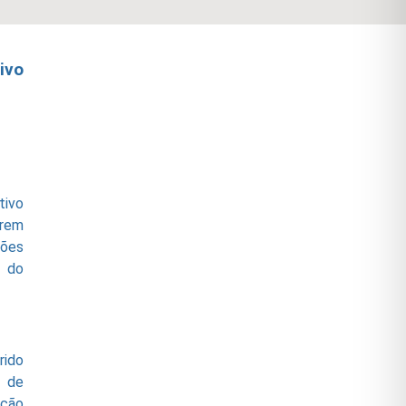
ivo
tivo
arem
ções
l do
rido
l de
ção