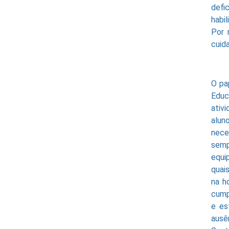
defi
habi
Por 
cuid
O pa
Educ
ativ
alun
nece
semp
equi
quai
na h
cump
e es
ausê