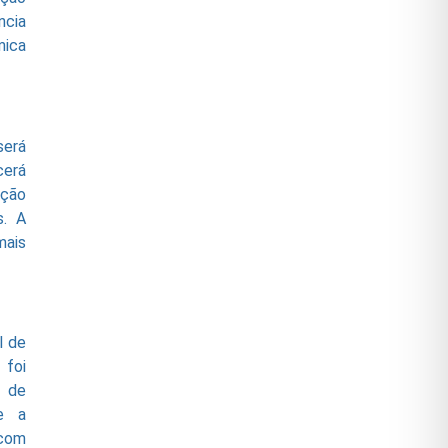
ncia
mica
será
cerá
ação
s. A
mais
l de
foi
o de
e a
 com