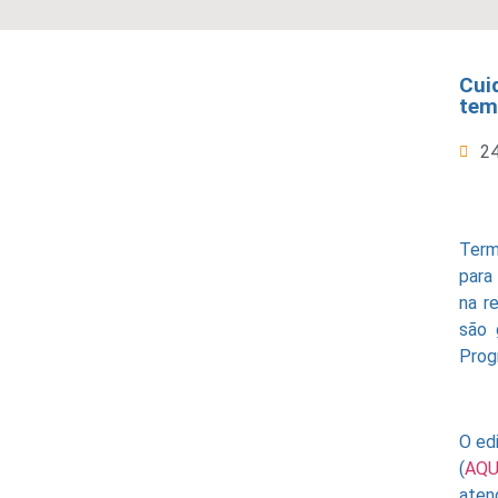
Cui
tem
2
Term
para
na r
são 
Prog
O edi
(
AQUI
aten