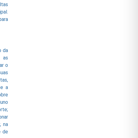
ltas
pal.
para
o da
a as
ar o
suas
tas,
 e a
obre
luno
rte;
onar
, na
e de