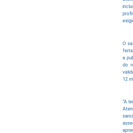
incl
prof
exig
O sa
feit
a pu
do r
vali
12 m
“A le
Aten
sanc
asse
apre