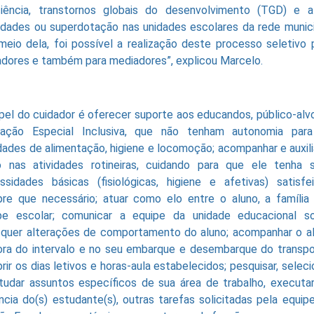
ciência, transtornos globais do desenvolvimento (TGD) e a
lidades ou superdotação nas unidades escolares da rede munici
meio dela, foi possível a realização deste processo seletivo 
adores e também para mediadores”, explicou Marcelo.
pel do cuidador é oferecer suporte aos educandos, público-alv
ação Especial Inclusiva, que não tenham autonomia par
idades de alimentação, higiene e locomoção; acompanhar e auxili
o nas atividades rotineiras, cuidando para que ele tenha 
ssidades básicas (fisiológicas, higiene e afetivas) satisfei
re que necessário; atuar como elo entre o aluno, a família
pe escolar; comunicar a equipe da unidade educacional s
squer alterações de comportamento do aluno; acompanhar o a
ora do intervalo e no seu embarque e desembarque do transpo
rir os dias letivos e horas-aula estabelecidos; pesquisar, seleci
tudar assuntos específicos de sua área de trabalho, executar
ncia do(s) estudante(s), outras tarefas solicitadas pela equip