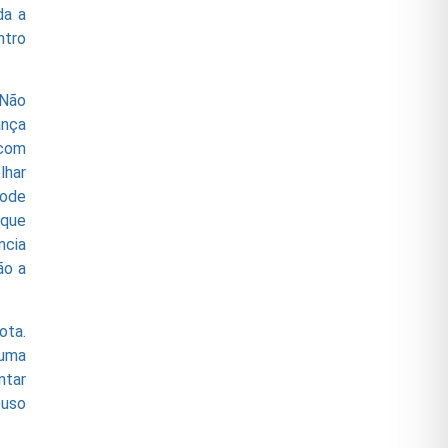
da a
ntro
 Não
ança
 com
lhar
pode
 que
ncia
ão a
ota.
 uma
ntar
buso