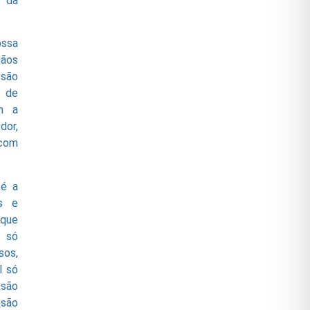
 da
ossa
dãos
 são
o de
m a
dor,
 com
 é a
as e
 que
o só
sos,
l só
 são
 são