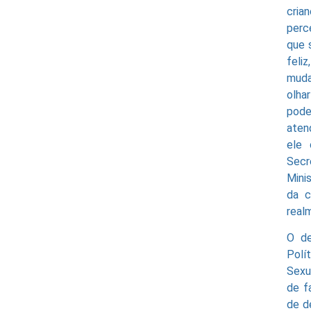
cria
perc
que 
feliz
muda
olha
pode
aten
ele 
Secr
Mini
da c
real
O de
Polí
Sexu
de f
de d