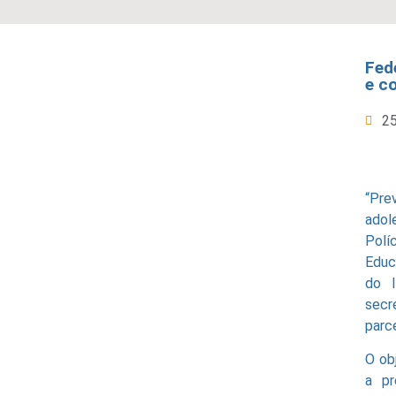
Fed
e c
2
“Pr
adol
Polí
Educ
do I
secr
parce
O ob
a pr