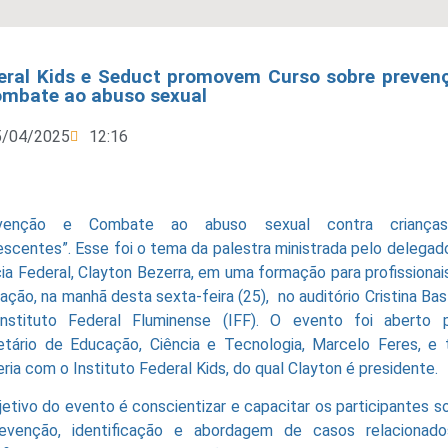
eral Kids e Seduct promovem Curso sobre preven
ombate ao abuso sexual
5/04/2025
12:16
evenção e Combate ao abuso sexual contra criança
escentes”. Esse foi o tema da palestra ministrada pelo delegad
cia Federal, Clayton Bezerra, em uma formação para profissionai
ação, na manhã desta sexta-feira (25), no auditório Cristina Bas
nstituto Federal Fluminense (IFF). O evento foi aberto 
etário de Educação, Ciência e Tecnologia, Marcelo Feres, e
ria com o Instituto Federal Kids, do qual Clayton é presidente.
jetivo do evento é conscientizar e capacitar os participantes s
evenção, identificação e abordagem de casos relacionad