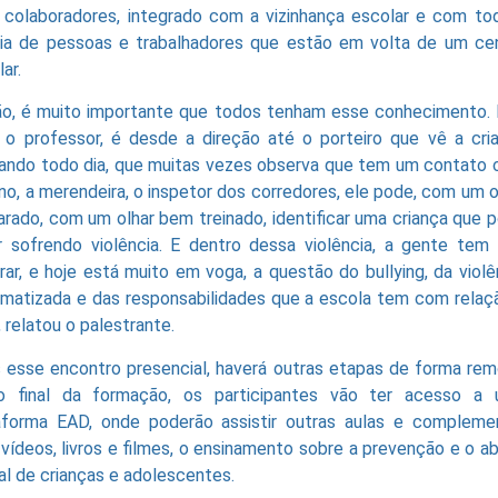
 colaboradores, integrado com a vizinhança escolar e com to
ia de pessoas e trabalhadores que estão em volta de um ce
ar.
ão, é muito importante que todos tenham esse conhecimento.
 o professor, é desde a direção até o porteiro que vê a cri
ando todo dia, que muitas vezes observa que tem um contato
uno, a merendeira, o inspetor dos corredores, ele pode, com um o
arado, com um olhar bem treinado, identificar uma criança que 
r sofrendo violência. E dentro dessa violência, a gente tem
rar, e hoje está muito em voga, a questão do bullying, da violê
ematizada e das responsabilidades que a escola tem com relaç
, relatou o palestrante.
 esse encontro presencial, haverá outras etapas de forma rem
o final da formação, os participantes vão ter acesso a
aforma EAD, onde poderão assistir outras aulas e compleme
vídeos, livros e filmes, o ensinamento sobre a prevenção e o a
al de crianças e adolescentes.