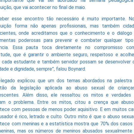
importante que vai ser abordado na semana pedagógica
tuição, que vai acontecer no final de maio.
eber esse encontro tão necessário é muito importante. N
ituição forma não apenas profissionais, mas também cida
cientes, onde acreditamos que o conhecimento e o diálogo
amentas poderosas para prevenir e combater qualquer tip
ência. Essa pauta toca diretamente no compromisso co
ntude, que é garantir o ambiente seguro, respeitoso e acolhe
 cada estudante e também servidor possam se desenvolver
rdade e dignidade, sempre”, falou Boynard.
legado explicou que um dos temas abordados na palestra
tão da legislação aplicada ao abuso sexual de crianç
escentes. Além disso, ele ressaltou os mitos e verdades
am o problema. Entre os mitos, citou a crença que abus
tece com pessoas de menos poder aquisitivo. E em muitos ca
usador é rico, letrado e culto. Outro mito é que o abuso sexua
tece com meninas e a estatística mostra que 70% dos casos
eninas, mas os números de meninos abusados sexualmente