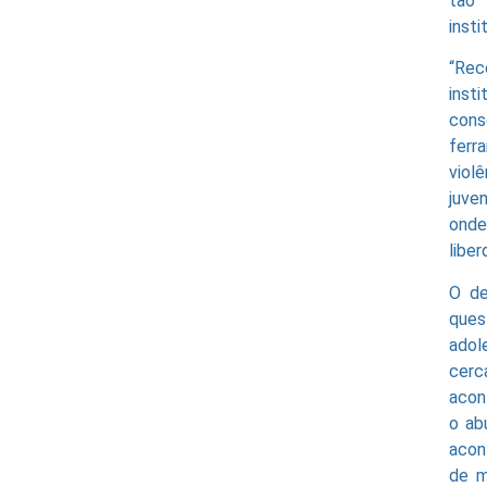
tão 
insti
“Rec
inst
cons
ferr
viol
juve
onde
libe
O de
ques
adol
cerc
acon
o ab
acon
de m