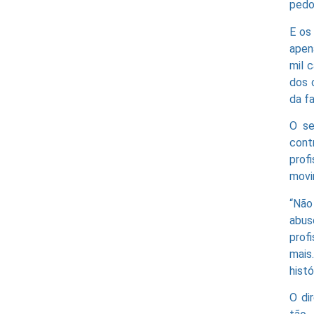
pedo
E os
apen
mil 
dos 
da fa
O se
con
prof
movi
“Não
abus
prof
mais
hist
O di