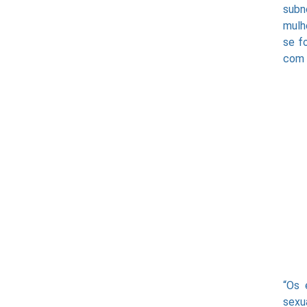
subn
mulh
se f
com 
“Os 
sexu