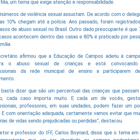
filia, um tema que exige atenção e responsabilidade.
 números de violência sexual assustam. De acordo com o deleg
as 10% chegam até a polícia. Ano passado, foram registrado
casos de abuso sexual no Brasil. Outro dado preocupante é que
casos acontecem dentro das casas e 80% é praticado por pes
mília.
cretário afirmou que a Educação de Campos aderiu à camp
tra o abuso sexual de crianças e está convocando
issionais da rede municipal de ensino a participarem d
mento.
 basta dizer que são um percentual das crianças que passam
o, cada caso importa muito. E cada um de vocês, gesto
issionais, professores, em suas unidades, podem fazer um p
. E com orientação adequada, certamente vamos evitar que mu
órias de vidas sendo prejudicadas ou perdidas”, destacou.
retor e professor do IFF, Carlos Boynard, disse que o tema em 