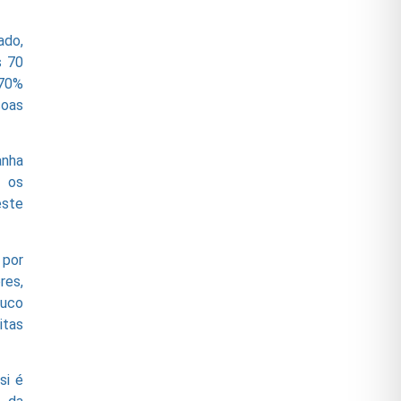
ado,
s 70
 70%
soas
anha
 os
este
 por
res,
ouco
itas
si é