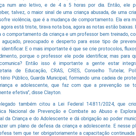
nça num ano letivo, e de 4 a 5 horas por dia. Então, ele 
eber, talvez, o maior sinal de uma criança abusada, de uma cri
sofre violência, que é a mudança de comportamento. Ela era m
, agora está triste, tirava nota boa, agora as notas estão baixas. 
 o comportamento da criança e um professor bem treinado, c
r aguçado, preocupado e desperto para esse tipo de preven
 identificar. E o mais importante é que se crie protocolos, fluxo
dimento, porque o professor ele pode identificar, mas para 
comunica? Então isso é importante a gente estar integr
etaria de Educação, CRAS, CRES, Conselho Tutelar, Polí
stério Público, Guarda Municipal, formando uma cadeia de prot
riança e adolescente, que faz com que a prevenção se t
mente efetiva”, disse Clayton.
legado também citou a Lei Federal 14.811/2024, que cri
tica Nacional de Prevenção e Combate ao Abuso e Explor
al da Criança e do Adolescente e dá obrigação ao poder munic
azer um plano de defesa da criança e adolescente. E nesse p
efesa tem que ter obrigatoriamente a capacitação continuada