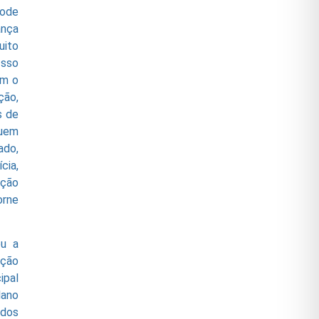
pode
ança
uito
Isso
om o
ção,
s de
quem
ado,
cia,
eção
orne
ou a
ação
ipal
lano
 dos