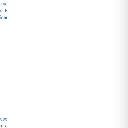
 uma
l. E
icar
buso
om a