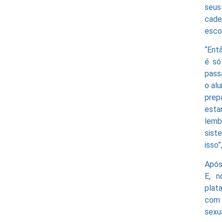
seus
cade
escol
“Ent
é só
pass
o al
prep
esta
lemb
sist
isso”
Após
E, n
plat
com 
sexu