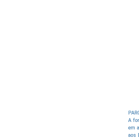
PAR
A fo
em a
aos 