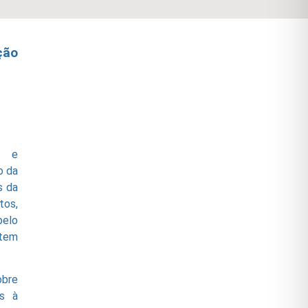
ção
s e
o da
s da
tos,
pelo
 tem
obre
os à