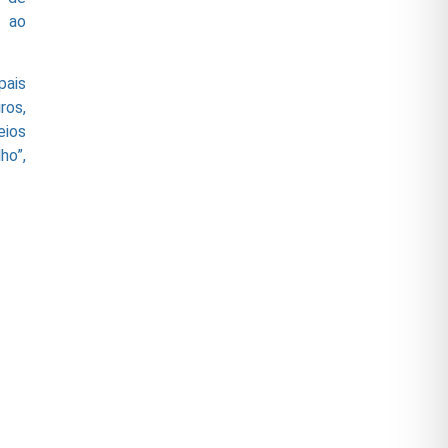
s ao
pais
ros,
ios
ho”,