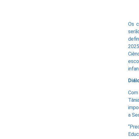
Os c
serã
defi
2025
Ciên
esco
infa
Diál
Com 
Tâni
impo
a Se
“Pre
Educ