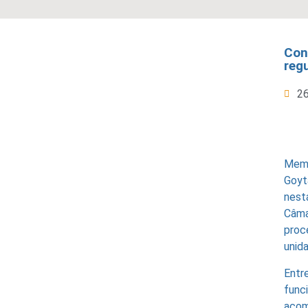
Con
reg
2
Memb
Goyt
nest
Câma
proc
unid
Entr
fun
acom