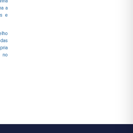
anha
na a
es e
elho
 das
pria
o no