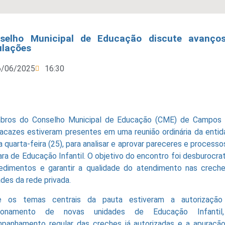
selho Municipal de Educação discute avanço
ulações
6/06/2025
16:30
ros do Conselho Municipal de Educação (CME) de Campos
acazes estiveram presentes em uma reunião ordinária da entid
a quarta-feira (25), para analisar e aprovar pareceres e processo
ra de Educação Infantil. O objetivo do encontro foi desburocrat
edimentos e garantir a qualidade do atendimento nas crech
ades da rede privada.
e os temas centrais da pauta estiveram a autorização
cionamento de novas unidades de Educação Infantil
panhamento regular das creches já autorizadas e a apuraçã