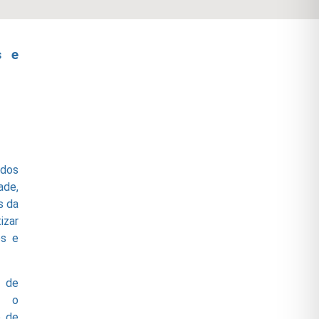
s e
 dos
ade,
s da
izar
es e
 de
, o
o de