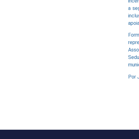
ince
a se
incl
apoi
Form
repr
Asso
Sedu
muni
Por 