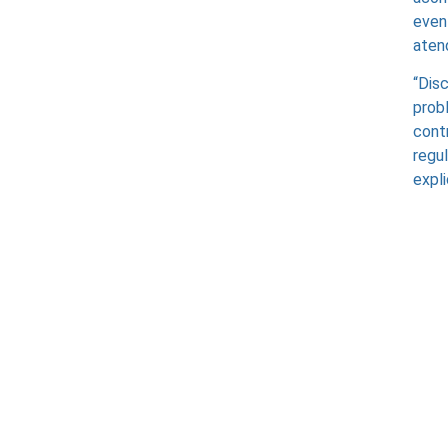
even
aten
“Dis
prob
con
regu
expl