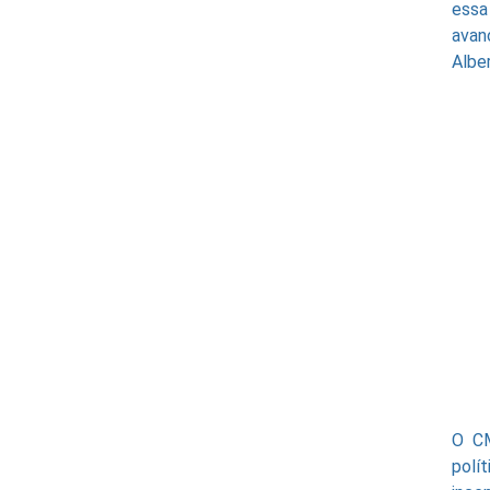
essa
avan
Albe
O CM
polí