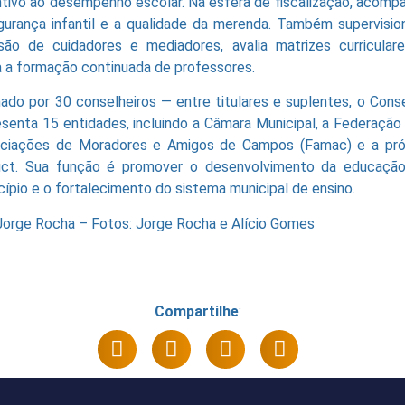
ntivo ao desempenho escolar. Na esfera de fiscalização, acomp
gurança infantil e a qualidade da merenda. Também supervisio
usão de cuidadores e mediadores, avalia matrizes curricular
a a formação continuada de professores.
ado por 30 conselheiros — entre titulares e suplentes, o Cons
esenta 15 entidades, incluindo a Câmara Municipal, a Federação
ciações de Moradores e Amigos de Campos (Famac) e a pró
ct. Sua função é promover o desenvolvimento da educaçã
cípio e o fortalecimento do sistema municipal de ensino.
Jorge Rocha – Fotos: Jorge Rocha e Alício Gomes
Compartilhe
: