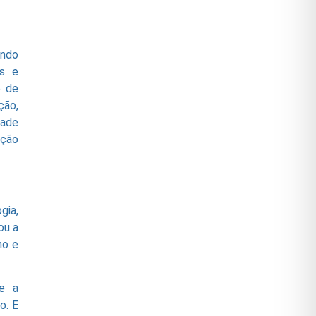
ando
as e
e de
ção,
dade
ação
gia,
ou a
ho e
re a
o. E