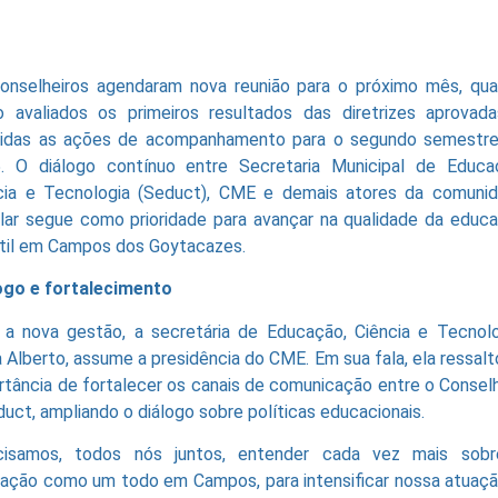
onselheiros agendaram nova reunião para o próximo mês, qu
o avaliados os primeiros resultados das diretrizes aprovad
nidas as ações de acompanhamento para o segundo semestr
. O diálogo contínuo entre Secretaria Municipal de Educa
cia e Tecnologia (Seduct), CME e demais atores da comuni
lar segue como prioridade para avançar na qualidade da educ
ntil em Campos dos Goytacazes.
ogo e fortalecimento
a nova gestão, a secretária de Educação, Ciência e Tecnolo
a Alberto, assume a presidência do CME. Em sua fala, ela ressalt
rtância de fortalecer os canais de comunicação entre o Consel
duct, ampliando o diálogo sobre políticas educacionais.
cisamos, todos nós juntos, entender cada vez mais sob
ação como um todo em Campos, para intensificar nossa atuaçã