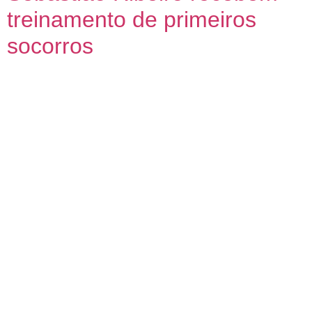
treinamento de primeiros
socorros
Os 60 funcionários da Escola Municipal Sebastião Ribeiro
de Deus, no Novo Jóquei, participaram, nesta sexta-feira