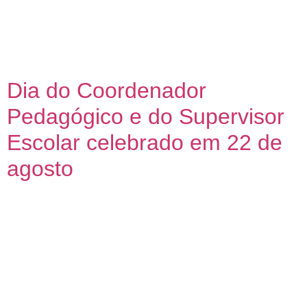
Dia:
22 de agosto de
2025
Dia do Coordenador
Pedagógico e do Supervisor
Escolar celebrado em 22 de
agosto
No dia 22 de agosto, a Educação brasileira celebra o Dia do
Coordenador Pedagógico e do Supervisor Escolar. Ambos
exercem papel crucial na escola e ajudam a movimentar,
com maestria e dedicação, a engrenagem da rede municipal
de ensino. O coordenador pedagógico atua como mediador
entre a direção, os professores e os alunos, com o […]