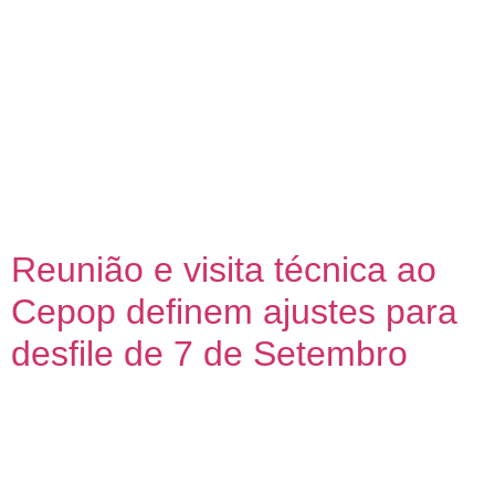
Nesta quarta-feira (20), empreendedores criativos de
Campos participaram da primeira aula do segundo módulo
do curso de Gestão Cultural, oferecido pelo Programa
Municipal de Apoio à Economia Criativa da Secretaria
Municipal de Educação, Ciência e Tecnologia (Seduct). A
atividade foi conduzida pela especialista Mariana Fagundes
e teve como foco central a compreensão do conceito de […]
Reunião e visita técnica ao
Cepop definem ajustes para
desfile de 7 de Setembro