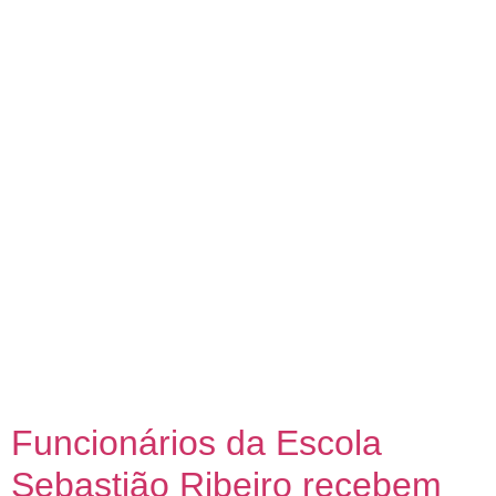
Secretarias operacionais da Prefeitura de Campos
realizaram, na tarde desta quinta-feira (21), visita técnica no
Centro de Eventos Populares Osório Peixoto (Cepop), onde
será realizado o Desfile Cívico de 7 de Setembro. Durante a
visita, foi feita uma checagem das adequações necessárias
para a realização do evento, que este ano vai abordar o
tema “Mudanças […]
Funcionários da Escola
Sebastião Ribeiro recebem