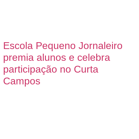
(22), de um treinamento de noções básicas de Primeiros
Socorros para profissionais da Educação. A capacitação faz
parte das atividades da 21ª edição do Prefeitura em Ação,
que será realizada no próximo dia 30, na unidade escolar. O
treinamento […]
Escola Pequeno Jornaleiro
premia alunos e celebra
participação no Curta
Campos